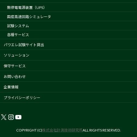
無停電電源装置（UPS）
国産高速回路シミュレータ
試験システム
各種サービス
パワエレ試験サイト貸出
ソリューション
保守サービス
お問い合わせ
企業情報
プライバシーポリシー
X
Instagram
YouTube
COPYRIGHT (C)
株式会社計測技術研究所
ALL RIGHTS RESERVED.