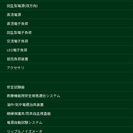
回生型電源(双方向)
直流電源
直流電子負荷
回生型電子負荷
交流電子負荷
LED電子負荷
抵抗負荷装置
アクセサリ
安全試験器
医療機器用安全規格適合システム
油中/気中電極治具装置
絶縁保護具/防具自主検査器
電源自動試験システム
リップルノイズメータ