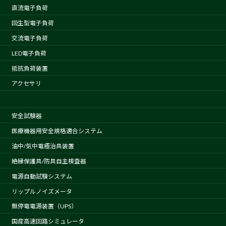
直流電子負荷
回生型電子負荷
交流電子負荷
LED電子負荷
抵抗負荷装置
アクセサリ
安全試験器
医療機器用安全規格適合システム
油中/気中電極治具装置
絶縁保護具/防具自主検査器
電源自動試験システム
リップルノイズメータ
無停電電源装置（UPS）
国産高速回路シミュレータ