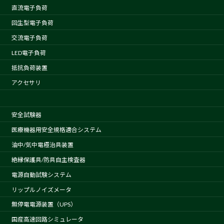
直流電子負荷
回生型電子負荷
交流電子負荷
LED電子負荷
抵抗負荷装置
アクセサリ
安全試験器
医療機器用安全規格適合システム
油中/気中電極治具装置
絶縁保護具/防具自主検査器
電源自動試験システム
リップルノイズメータ
無停電電源装置（UPS）
国産高速回路シミュレータ