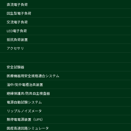
直流電子負荷
回生型電子負荷
交流電子負荷
LED電子負荷
抵抗負荷装置
アクセサリ
安全試験器
医療機器用安全規格適合システム
油中/気中電極治具装置
絶縁保護具/防具自主検査器
電源自動試験システム
リップルノイズメータ
無停電電源装置（UPS）
国産高速回路シミュレータ