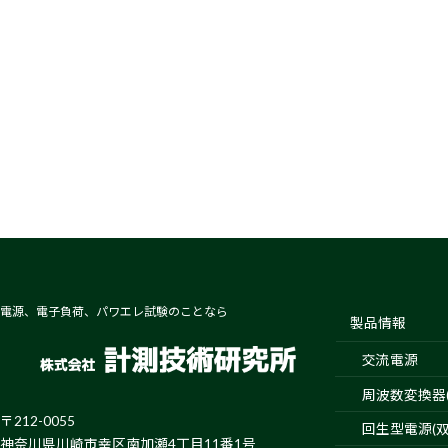
電源、電子負荷、パワエレ試験のことなら
製品情報
交流電源
周波数変換器(4
〒212-0055
回生型電源(双
神奈川県川崎市幸区南加瀬4丁目11番1号