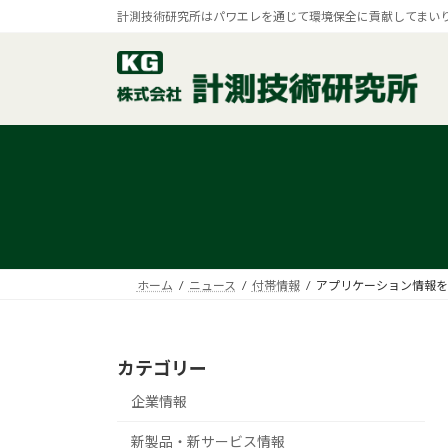
コ
ナ
計測技術研究所はパワエレを通じて環境保全に貢献してまい
ン
ビ
テ
ゲ
ン
ー
ツ
シ
へ
ョ
ス
ン
キ
に
ッ
移
プ
動
ホーム
ニュース
付帯情報
アプリケーション情報を
カテゴリー
企業情報
新製品・新サービス情報