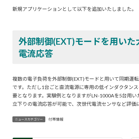
更
新規アプリケーションとして以下を追加いたしました。
新
日
時
:
外部制御(EXT)モードを用いた大
電流応答
複数の電子負荷を外部制御(EXT)モードと用いて同期
です。ただし1台ごと直流電源に専用の低インダクタン
要となります。実験例となりますがLN-1000Aを5台用いた
立下りの電流応答が可能で、次世代電流センサなど評価
付帯情報
ニュースカテゴリー