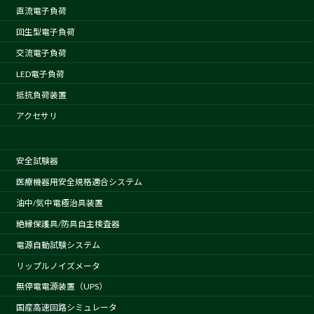
直流電子負荷
回生型電子負荷
交流電子負荷
LED電子負荷
抵抗負荷装置
アクセサリ
安全試験器
医療機器用安全規格適合システム
油中/気中電極治具装置
絶縁保護具/防具自主検査器
電源自動試験システム
リップルノイズメータ
無停電電源装置（UPS）
国産高速回路シミュレータ