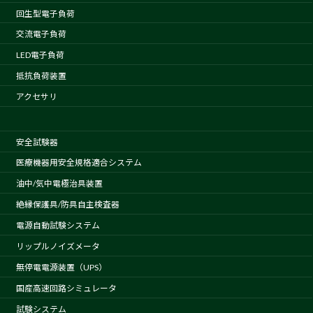
回生型電子負荷
交流電子負荷
LED電子負荷
抵抗負荷装置
アクセサリ
安全試験器
医療機器用安全規格適合システム
油中/気中電極治具装置
絶縁保護具/防具自主検査器
電源自動試験システム
リップルノイズメータ
無停電電源装置（UPS）
国産高速回路シミュレータ
試験システム