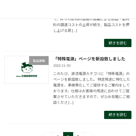
拝啓 時下ますますご清栄のこととお喜び申し
上げます。皆様におかれましては平素より格別
のご愛顧を賜り、厚く御礼申し上げます。 さ
て、昨今の原材料価格の高騰による部品・副材
料の調達コストの上昇が続き、製品コストを押
し上げる原 […]
続きを読む
「特殊電源」ページを新設致しました
製品情報
2022-11-30
このたび、直流電源カテゴリに「特殊電源」の
ページを新設致しました。 特定用途に特化した
電源を、準標準化してご提供するご案内をして
おります。仕様はお客様の用途に合わせてご提
案させていただきますので、ぜひお気軽にご相
談くださ […]
続きを読む