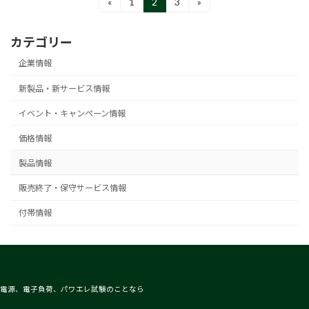
投
«
1
2
3
»
固
固
固
定
定
定
稿
ペ
ペ
ペ
カテゴリー
ー
ー
ー
の
ジ
ジ
ジ
企業情報
ペ
新製品・新サービス情報
ー
イベント・キャンペーン情報
ジ
送
価格情報
り
製品情報
販売終了・保守サービス情報
付帯情報
電源、電子負荷、パワエレ試験のことなら