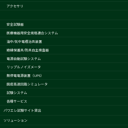
アクセサリ
安全試験器
医療機器用安全規格適合システム
油中/気中電極治具装置
絶縁保護具/防具自主検査器
電源自動試験システム
リップルノイズメータ
無停電電源装置（UPS）
国産高速回路シミュレータ
試験システム
各種サービス
パワエレ試験サイト貸出
ソリューション