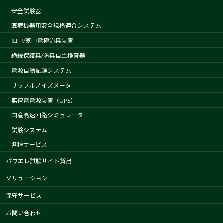
安全試験器
医療機器用安全規格適合システム
油中/気中電極治具装置
絶縁保護具/防具自主検査器
電源自動試験システム
リップルノイズメータ
無停電電源装置（UPS）
国産高速回路シミュレータ
試験システム
各種サービス
パワエレ試験サイト貸出
ソリューション
保守サービス
お問い合わせ