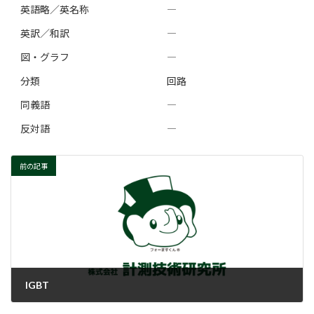
英語略／英名称
―
英訳／和訳
―
図・グラフ
―
分類
回路
同義語
―
反対語
―
前の記事
IGBT
2023-03-07