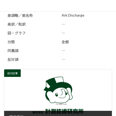
読み方
あーくほうでん
Ark Discharge
英語略／英名称
英訳／和訳
―
図・グラフ
―
分類
全般
同義語
―
反対語
―
前の記事