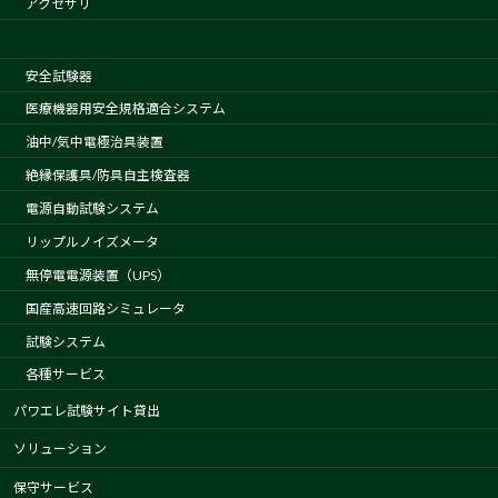
アクセサリ
安全試験器
医療機器用安全規格適合システム
油中/気中電極治具装置
絶縁保護具/防具自主検査器
電源自動試験システム
リップルノイズメータ
無停電電源装置（UPS）
国産高速回路シミュレータ
試験システム
各種サービス
パワエレ試験サイト貸出
ソリューション
保守サービス