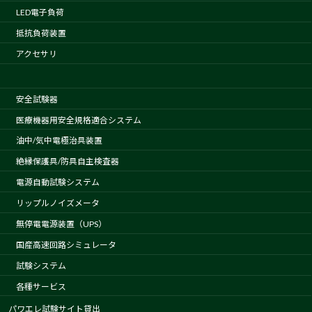
LED電子負荷
抵抗負荷装置
アクセサリ
安全試験器
医療機器用安全規格適合システム
油中/気中電極治具装置
絶縁保護具/防具自主検査器
電源自動試験システム
リップルノイズメータ
無停電電源装置（UPS）
国産高速回路シミュレータ
試験システム
各種サービス
パワエレ試験サイト貸出