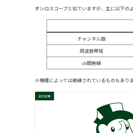
更
オシロスコープと似ていますが、主に以下の
新
日
時
:
チャンネル数
周波数帯域
ch間絶縁
※機種によっては絶縁されているものもあり
前の記事