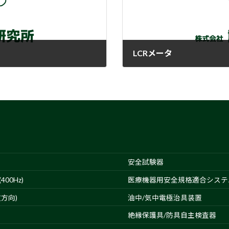
LCRメータ
2017-12-22
安全試験器
00Hz)
医療機器用安全規格適合システ
方向)
油中/気中電極治具装置
絶縁保護具/防具自主検査器