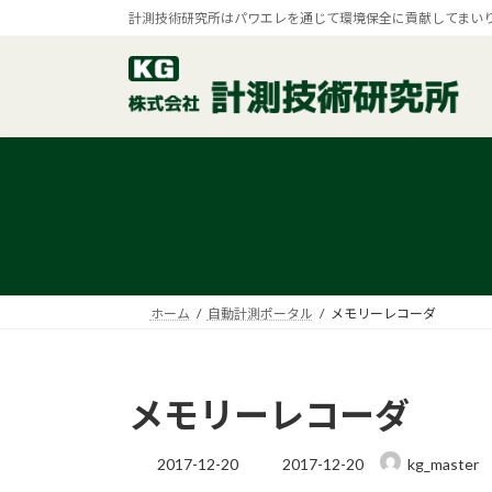
コ
ナ
計測技術研究所はパワエレを通じて環境保全に貢献してまい
ン
ビ
テ
ゲ
ン
ー
ツ
シ
へ
ョ
ス
ン
キ
に
ッ
移
プ
動
ホーム
自動計測ポータル
メモリーレコーダ
メモリーレコーダ
最
2017-12-20
2017-12-20
kg_master
終