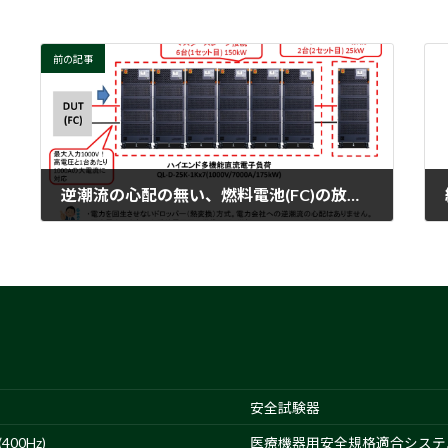
前の記事
逆潮流の心配の無い、燃料電池(FC)の放電特性評価に最適な大容量直流電子負荷
2024-10-23
安全試験器
00Hz)
医療機器用安全規格適合システ