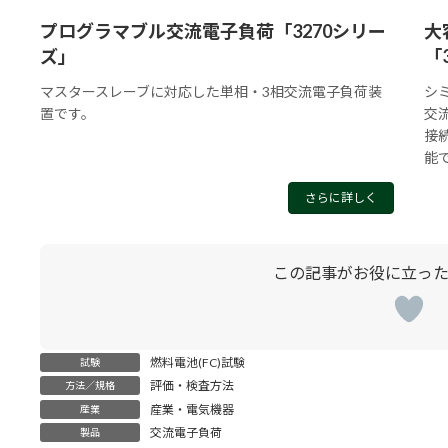
プログラマブル交流電子負荷「3270シリー
大
ズ」
「
マスタースレーブに対応した単相・3相交流電子負荷装
シ
置です。
交
接
能
さらに詳しく
燃料電池(FC)試験
試験
評価・検査方法
方法／規格
産業・電気機器
産業
交流電子負荷
製品