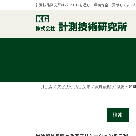
コ
ナ
計測技術研究所はパワエレを通じて環境保全に貢献してまい
ン
ビ
テ
ゲ
ン
ー
ツ
シ
へ
ョ
ス
ン
キ
に
ッ
移
プ
動
ホーム
アプリケーション集
燃料電池(FC)試験
逆潮
検
索:
当社製品を使ったアプリケーションをご紹