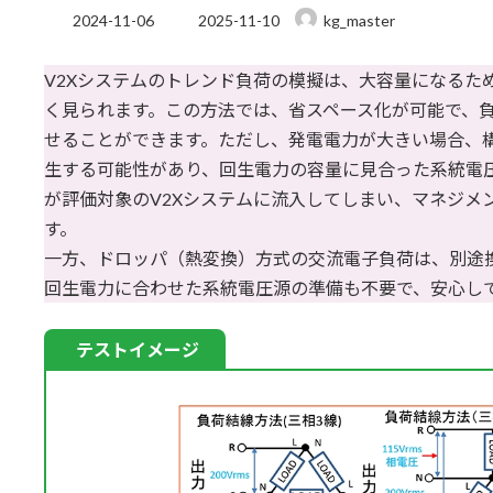
最
2024-11-06
2025-11-10
kg_master
終
更
V2Xシステムのトレンド負荷の模擬は、大容量になるた
新
日
く見られます。この方法では、省スペース化が可能で、
時
せることができます。ただし、発電電力が大きい場合、
:
生する可能性があり、回生電力の容量に見合った系統電
が評価対象のV2Xシステムに流入してしまい、マネジメ
す。
一方、ドロッパ（熱変換）方式の交流電子負荷は、別途
回生電力に合わせた系統電圧源の準備も不要で、安心し
テストイメージ