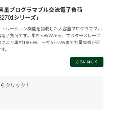
容量プログラマブル交流電子負荷
32701シリーズ」
ミュレーション機能を搭載した大容量プログラマブル
流電子負荷です。単相5.6kWから、マスタースレーブ
続により単相180kW、三相67.5kWまで容量拡張が可
です。
さらに詳しく