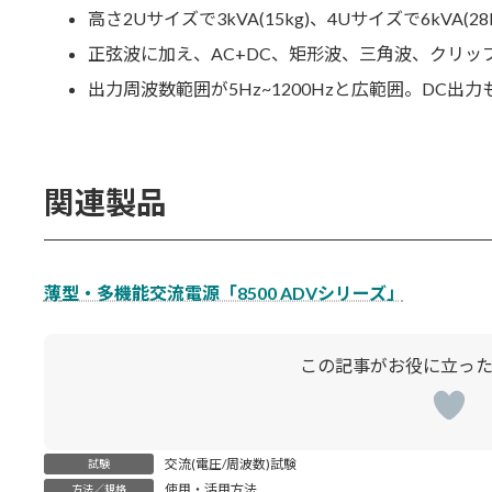
高さ2Uサイズで3kVA(15kg)、4Uサイズで6kVA(
正弦波に加え、AC+DC、矩形波、三角波、クリッ
出力周波数範囲が5Hz~1200Hzと広範囲。DC出力
関連製品
薄
型・多機能交流電源「8500 ADVシリーズ」
交流(電圧/周波数)試験
試験
使用・活用方法
方法／規格