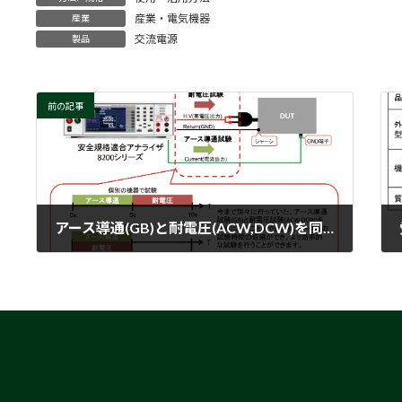
産業・電気機器
産業
交流電源
製品
前の記事
アース導通(GB)と耐電圧(ACW,DCW)を同時に試験可能な安全試験器
2023-09-20