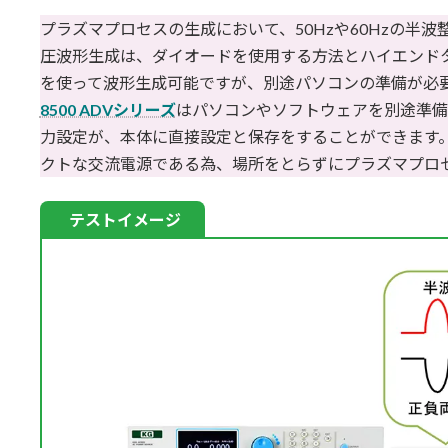
更
プラズマプロセスの生成において、50Hzや60Hzの半
新
日
圧波形生成は、ダイオードを使用する方法とハイエンド
時
を使って波形生成可能ですが、別途パソコンの準備が必
:
8500 ADVシリーズ
はパソコンやソフトウェアを別途準備
力設定が、本体に直接設定と保存をすることができます。また
クトな交流電源である為、場所をとらずにプラズマプロ
テストイメージ