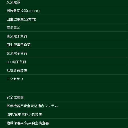
交流電源
周波数変換器(400Hz)
回生型電源(双方向)
直流電源
直流電子負荷
回生型電子負荷
交流電子負荷
LED電子負荷
抵抗負荷装置
アクセサリ
安全試験器
医療機器用安全規格適合システム
油中/気中電極治具装置
絶縁保護具/防具自主検査器