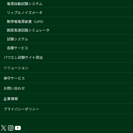
電源自動試験システム
リップルノイズメータ
無停電電源装置（UPS）
国産高速回路シミュレータ
試験システム
各種サービス
パワエレ試験サイト貸出
ソリューション
保守サービス
お問い合わせ
企業情報
プライバシーポリシー
X
Instagram
YouTube