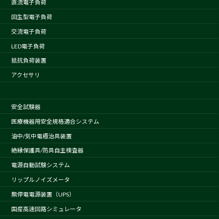
直流電子負荷
回生型電子負荷
交流電子負荷
LED電子負荷
抵抗負荷装置
アクセサリ
安全試験器
医療機器用安全規格適合システム
油中/気中電極治具装置
絶縁保護具/防具自主検査器
電源自動試験システム
リップルノイズメータ
無停電電源装置（UPS）
国産高速回路シミュレータ