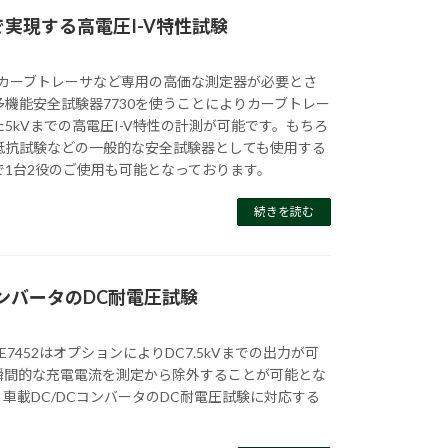
実現する高電圧I-V特性試験
はカーブトレーサなど専用の高価な測定器が必要とさ
機能安全試験器7730を使うことによりカーブトレー
5kVまでの高電圧I-V特性の計測が可能です。もちろ
抵抗試験などの一般的な安全試験器としても使用する
で1台2役のご使用も可能となっております。
続きを読む
 コンバータのDC耐電圧試験
7452はオプションによりDC7.5kVまでの出力が可
瞬間的な充電電流を測定から除外することが可能とな
車載DC/DCコンバータのDC耐電圧試験に対応する