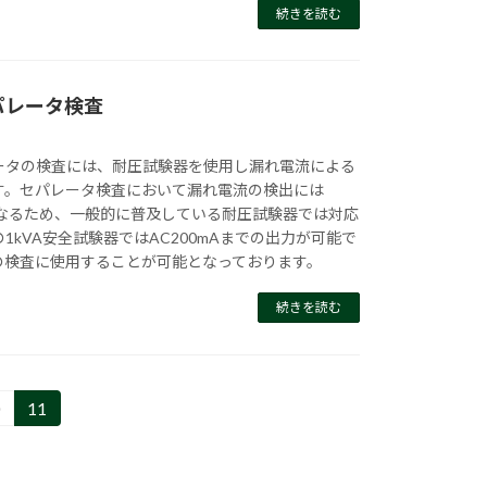
続きを読む
パレータ検査
ータの検査には、耐圧試験器を使用し漏れ電流による
す。セパレータ検査において漏れ電流の検出には
となるため、一般的に普及している耐圧試験器では対応
1kVA安全試験器ではAC200mAまでの出力が可能で
の検査に使用することが可能となっております。
続きを読む
0
11
固
定
ペ