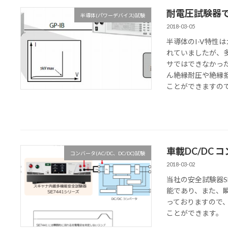
耐電圧試験器で
半導体(パワーデバイス)試験
2018-03-05
半導体のI-V特性
れていましたが、多
サではできなかった
ん絶縁耐圧や絶縁
ことができますの
車載DC/DC
コンバータ(AC/DC、DC/DC)試験
2018-03-02
当社の安全試験器SE
能であり、また、
っておりますので、
ことができます。