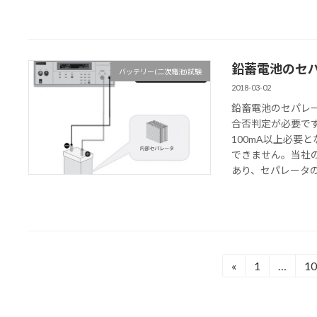
鉛蓄電池のセ
バッテリー(二次電池)試験
2018-03-02
鉛畜電池のセパレ
合否判定が必要で
100mA以上必要
できません。当社の
あり、セパレータ
投
«
1
…
1
固
固
定
定
稿
ペ
ペ