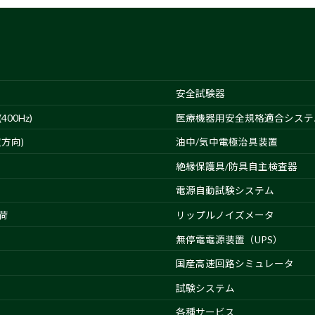
の
ー
ー
ジ
ジ
ペ
ー
ジ
安全試験器
送
00Hz)
医療機器用安全規格適合システ
り
方向)
油中/気中電極治具装置
絶縁保護具/防具自主検査器
電源自動試験システム
荷
リップルノイズメータ
無停電電源装置（UPS）
国産高速回路シミュレータ
試験システム
各種サービス