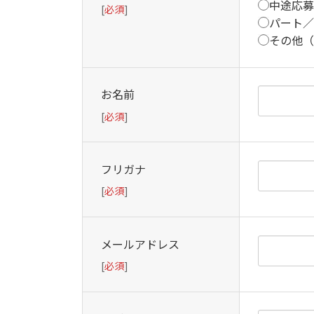
中途応募
[
必須
]
す。
パート／
その他（
お名前
[
必須
]
フリガナ
[
必須
]
メールアドレス
[
必須
]