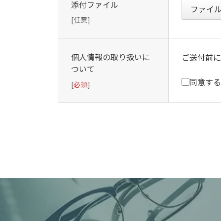
添付ファイル
ファイ
[任意]
個人情報の取り扱いに
ご送付前に
ついて
同意する
[
必須
]