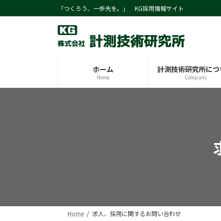
コ
ナ
「つくろう、一歩先を。」 KG採用情報サイト
ン
ビ
テ
ゲ
ン
ー
ツ
シ
へ
ョ
ホーム
計測技術研究所につ
ス
ン
Home
Company
キ
に
ッ
移
プ
動
Home
求人、採用に関するお問い合わせ