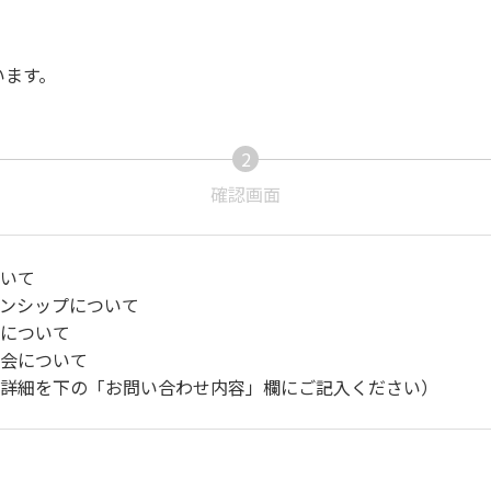
います。
2
現
確認画面
在
表
示
いて
さ
ンシップについて
れ
について
て
会について
い
詳細を下の「お問い合わせ内容」欄にご記入ください）
る
画
面
で