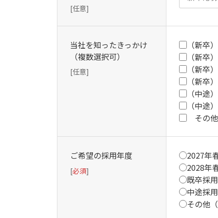
[任意]
当社を知ったきっかけ
（新卒）
（複数選択可）
（新卒）
（新卒）
[任意]
（新卒）
（中途）
（中途）
その他
ご希望の採用年度
2027年
2028年
[
必須
]
既卒採用
中途採用
その他（