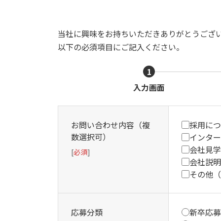
当社に興味をお持ちいただきありがとうござ
以下の必須項目にご記入ください。
1
現
入力画面
在
表
示
お問い合わせ内容（複
採用につ
さ
数選択可）
インター
れ
会社見学
[
必須
]
て
会社説明
い
その他（
る
画
面
応募分類
新卒応募
で